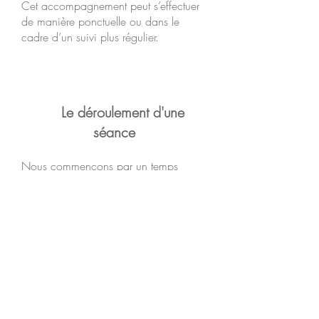
Cet accompagnement peut s’effectuer
de manière ponctuelle ou dans le
cadre d’un suivi plus régulier.
Le déroulement d'une
séance
Nous commençons par un temps
d’échange pour affiner votre intention
pour la séance.
En suivant le fil des sensations
corporelles et du vécu émotionnel, il
s’agit d’aller rencontrer la racine d’une
souffrance pour mieux s’en libérer. La
méthode consiste à visualiser des
relations à des parties de soi, des