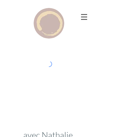
Shiatsu
et thérapie
à Nantes
et Bouaye
avec Nathalie