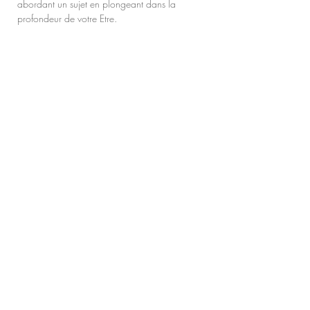
abordant un sujet en plongeant dans la
profondeur de votre Etre.
Le processus
consiste à plonger à
l’intérieur de soi pour
RECONNAÎTRE : nommer ce qui
est, sortir du silence, de la
confusion ou du déni
l'EMBRASSER : accueillir
pleinement les ressentis et
émotions que cela fait
émerger
le RELÂCHER : mettre à jour son