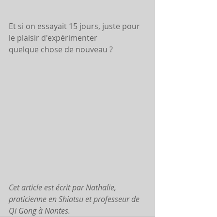
Et si on essayait 15 jours, juste pour 
le plaisir d'expérimenter 
quelque chose de nouveau ?  
Cet article est écrit par Nathalie, 
praticienne en Shiatsu et professeur de 
Qi Gong à Nantes.