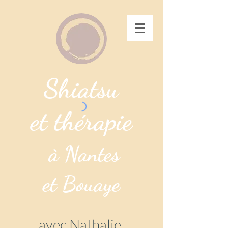
Shiatsu
et thérapie
à Nantes
et Bouaye
avec Nathalie