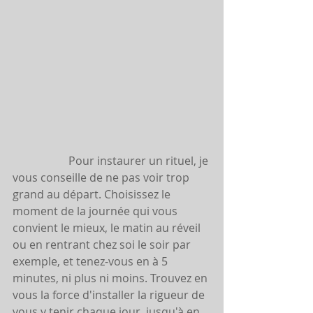
		Pour instaurer un rituel, je 
vous conseille de ne pas voir trop 
grand au départ. Choisissez le 
moment de la journée qui vous 
convient le mieux, le matin au réveil 
ou en rentrant chez soi le soir par 
exemple, et tenez-vous en à 5 
minutes, ni plus ni moins. Trouvez en 
vous la force d'installer la rigueur de 
vous y tenir chaque jour, jusqu'à en 